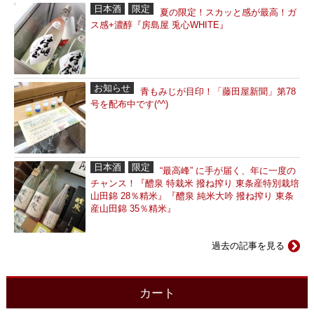
日本酒
限定
夏の限定！スカッと感が最高！ガ
ス感+濃醇『房島屋 兎心WHITE』
お知らせ
青もみじが目印！「藤田屋新聞」第78
号を配布中です(^^)
日本酒
限定
“最高峰” に手が届く、年に一度の
チャンス！『醴泉 特栽米 撥ね搾り 東条産特別栽培
山田錦 28％精米』『醴泉 純米大吟 撥ね搾り 東条
産山田錦 35％精米』
過去の記事を見る
カート