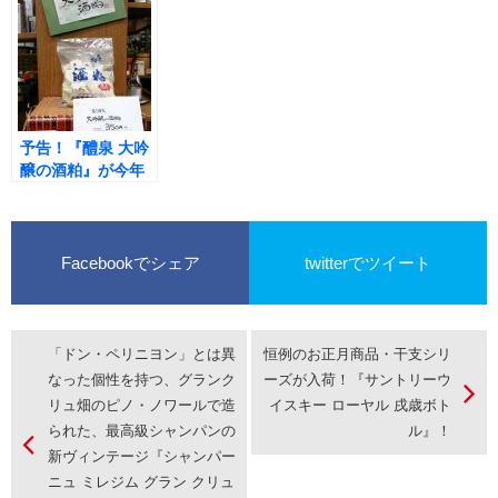
います！
イベントを『イベ
し 純米6号酵母』
ントクーラー』で
のネット販売を開
盛り上げましょ
始しました！
う！
予告！『醴泉 大吟
醸の酒粕』が今年
も入荷します！
Facebookでシェア
twitterでツイート
「ドン・ペリニヨン」とは異
恒例のお正月商品・干支シリ
なった個性を持つ、グランク
ーズが入荷！『サントリーウ
リュ畑のピノ・ノワールで造
イスキー ローヤル 戌歳ボト
られた、最高級シャンパンの
ル』！
新ヴィンテージ『シャンパー
ニュ ミレジム グラン クリュ