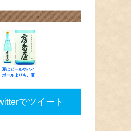
夏はビールやハイ
ボールよりも、夏
だからこそ旨い日
本酒！期間数量限
定の生酒『房島屋
純米無ろ過生原酒
twitterでツイート
ブルーボトル』が
12本限定入荷しま
した！