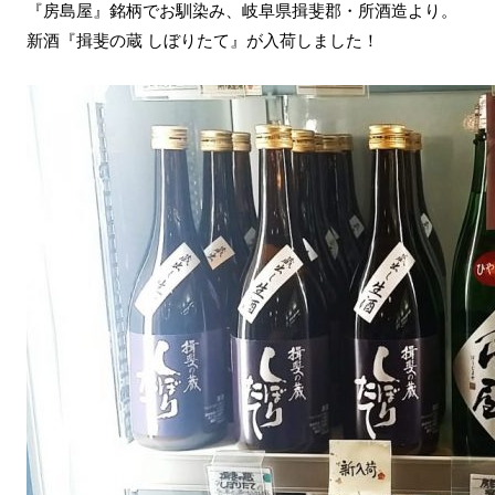
『房島屋』銘柄でお馴染み、岐阜県揖斐郡・所酒造より。
新酒『揖斐の蔵 しぼりたて』が入荷しました！