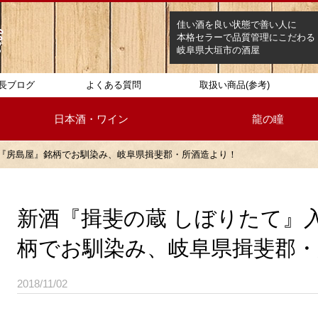
佳い酒を良い状態で善い人に
本格セラーで品質管理にこだわる
岐阜県大垣市の酒屋
長ブログ
よくある質問
取扱い商品(参考)
日本酒・ワイン
龍の瞳
！『房島屋』銘柄でお馴染み、岐阜県揖斐郡・所酒造より！
新酒『揖斐の蔵 しぼりたて』
柄でお馴染み、岐阜県揖斐郡・
2018/11/02