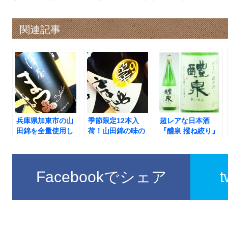
関連記事
兵庫県加東市の山
季節限定12本入
超レアな日本酒
田錦を全量使用し
荷！山田錦の味の
『醴泉 撥ね絞り』
た純米大吟醸！京
深みと酸が強調さ
を試飲できたの
都府伏見区・松本
れた、超辛口のキ
で、感想を書きま
酒造の銘酒『澤屋
レ味強い逸品『房
す！
まつもと 守破離 山
島屋 純米吟醸 山田
Facebookでシェア
田錦』！
錦 超辛口 生原
酒』！