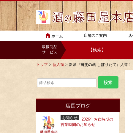
店舗のご案内
店
ホーム
取扱商品
【検索】
サービス
トップ
>
新入荷
> 新酒『揖斐の蔵 しぼりたて』入荷
店長ブログ
お知らせ
2026年お盆時期の
営業時間のお知らせ