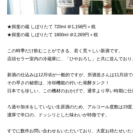
★揖斐の蔵 しぼりたて 720ml ＠1,158円＋税
★揖斐の蔵 しぼりたて 1800ml ＠2,269円＋税
この時季だけ飲むことができる、若く荒々しい新酒です。
店頭セラー室内の冷蔵庫に、「ひやおろし」と共に並んでおり
新酒の仕込みは12月頃が一般的ですが、所酒造さんは11月頭
その早さの秘密は、冷却機能の付いた発酵タンク！
日本でも珍しい、この機材のおかげで、通常より早い時期に仕
ろ過や加水をしていない生原酒のため、アルコール度数は19度
濃厚で辛口の、ドッシリとした味わいが特徴です。
すでに数件お問い合わせもいただいており、大変お待たせいた