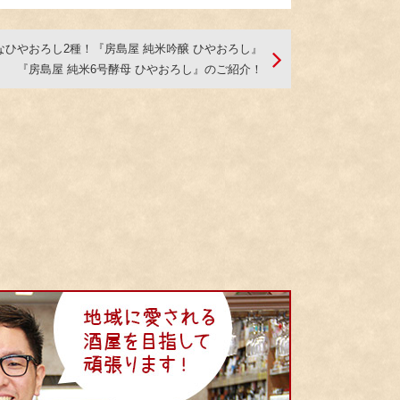
なひやおろし2種！『房島屋 純米吟醸 ひやおろし』
『房島屋 純米6号酵母 ひやおろし』のご紹介！