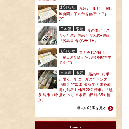
お知らせ
風鈴が目印！「藤田
屋新聞」第79号を配布中です
(^^)
日本酒
限定
夏の限定！ス
カッと感が最高！ガス感+濃醇
『房島屋 兎心WHITE』
お知らせ
青もみじが目印！
「藤田屋新聞」第78号を配布中
です(^^)
日本酒
限定
“最高峰” に手
が届く、年に一度のチャンス！
『醴泉 特栽米 撥ね搾り 東条産
特別栽培山田錦 28％精米』『醴
泉 純米大吟 撥ね搾り 東条産山田錦 35％精
米』
過去の記事を見る
カート