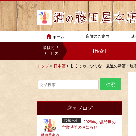
店舗のご案内
店
ホーム
取扱商品
【検索】
サービス
トップ
>
日本酒
> 甘くてガッツリな、最速の新酒！地酒
店長ブログ
お知らせ
2026年お盆時期の
営業時間のお知らせ