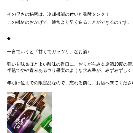
その早さの秘密は、冷却機能の付いた発酵タンク！
この機材のおかげで、通常より早く造ることができるのです。
◆
一言でいうと「甘くてガッツリ」なお酒♪
強い甘味＆ほどよい酸味の旨口に、おりがらみ＆原酒19度の濃
半熟でやや青みあるウリ果実のような含み香が、みずみずしく
年明け位までの限定品なので、忘れる前に、お店へ来てくださいね