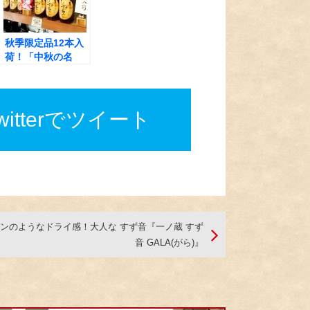
秋季限定品12本入
荷！「中秋の名
月」月見酒に！高
精白の山田錦で醸
し、最高の飲み頃
となった純米吟醸
twitterでツイート
酒『醴泉 山田錦 ひ
やおろし』！
ンのようなドライ感！大人な すず音『一ノ蔵 すず
音 GALA(がら)』