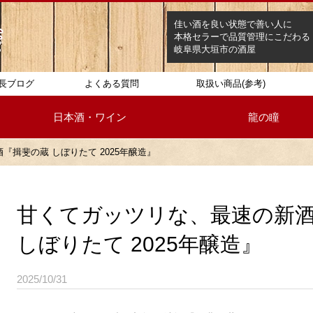
佳い酒を良い状態で善い人に
本格セラーで品質管理にこだわる
岐阜県大垣市の酒屋
長ブログ
よくある質問
取扱い商品(参考)
日本酒・ワイン
龍の瞳
『揖斐の蔵 しぼりたて 2025年醸造』
甘くてガッツリな、最速の新
しぼりたて 2025年醸造』
2025/10/31