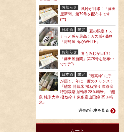
お知らせ
風鈴が目印！「藤田
屋新聞」第79号を配布中です
(^^)
日本酒
限定
夏の限定！ス
カッと感が最高！ガス感+濃醇
『房島屋 兎心WHITE』
お知らせ
青もみじが目印！
「藤田屋新聞」第78号を配布中
です(^^)
日本酒
限定
“最高峰” に手
が届く、年に一度のチャンス！
『醴泉 特栽米 撥ね搾り 東条産
特別栽培山田錦 28％精米』『醴
泉 純米大吟 撥ね搾り 東条産山田錦 35％精
米』
過去の記事を見る
カート