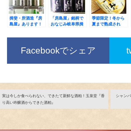
揖斐・所酒造『房
「房島屋」銘柄で
季節限定！冬から
島屋』あります！
おなじみ岐阜県揖
夏まで熟成され
斐郡・所酒造の新
「日本酒の最も美
酒『揖斐の蔵 しぼ
味しい飲み頃」と
りたて』！
言われる秋上がり
の逸品『醴泉 ひや
Facebookでシェア
おろし』が入荷し
ました！
実は今しか食べられない、できたて新鮮な酒粕！玉泉堂『香
シャンパ
り高い吟醸酒からできた酒粕』