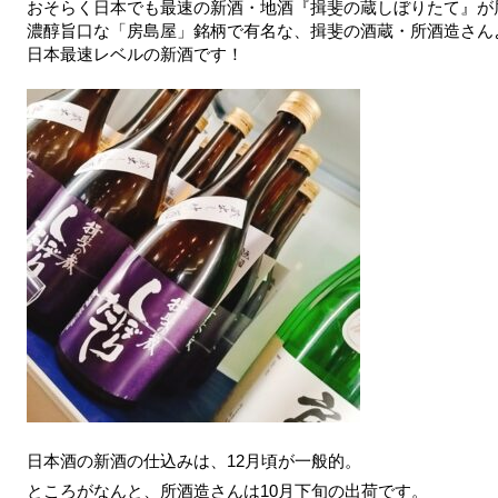
おそらく日本でも最速の新酒・地酒『揖斐の蔵しぼりたて』が
濃醇旨口な「房島屋」銘柄で有名な、揖斐の酒蔵・所酒造さん
日本最速レベルの新酒です！
日本酒の新酒の仕込みは、12月頃が一般的。
ところがなんと、所酒造さんは10月下旬の出荷です。