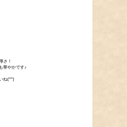
厚さ！
も華やかです♪
(^^)