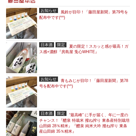
お知らせ
風鈴が目印！「藤田屋新聞」第79号を
配布中です(^^)
日本酒
限定
夏の限定！スカッと感が最高！ガ
ス感+濃醇『房島屋 兎心WHITE』
お知らせ
青もみじが目印！「藤田屋新聞」第78
号を配布中です(^^)
日本酒
限定
“最高峰” に手が届く、年に一度の
チャンス！『醴泉 特栽米 撥ね搾り 東条産特別栽培
山田錦 28％精米』『醴泉 純米大吟 撥ね搾り 東条
産山田錦 35％精米』