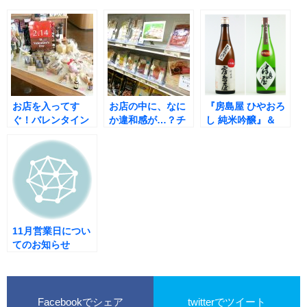
お店を入ってす
お店の中に、なに
『房島屋 ひやおろ
ぐ！バレンタイン
か違和感が…？チ
し 純米吟醸』＆
デー商品が並んで
ルドおつまみコー
『房島屋 ひやおろ
います！
ナーができまし
し 純米6号酵母』
た！
のネット販売を開
始しました！
11月営業日につい
てのお知らせ
Facebookでシェア
twitterでツイート