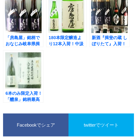
「房島屋」銘柄で
180本限定醸造よ
新酒『揖斐の蔵 し
おなじみ岐阜県揖
り12本入荷！中汲
ぼりたて』入荷！
斐郡・所酒造の新
みだけを集めた、
『房島屋』銘柄で
酒『揖斐の蔵 しぼ
希少でプレミアム
お馴染み、岐阜県
りたて』！
な「房島屋」！
揖斐郡・所酒造よ
『房島屋 中汲み 純
り！
米吟醸 無ろ過生
酒』！
6本のみ限定入荷！
「醴泉」銘柄最高
峰の「醴泉 正宗」
を超える28％精白
『醴泉 東条産特別
栽培山田錦 28％精
Facebookでシェア
twitterでツイート
米 純米大吟醸 撥ね
搾り』