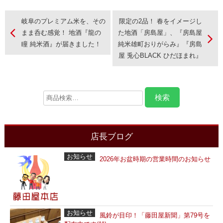
岐阜のプレミアム米を、その
限定の2品！ 春をイメージし
まま呑む感覚！ 地酒『龍の
た地酒「房島屋」、『房島屋
瞳 純米酒』が届きました！
純米雄町おりがらみ』『房島
屋 兎心BLACK ひだほまれ』
店長ブログ
お知らせ
2026年お盆時期の営業時間のお知らせ
お知らせ
風鈴が目印！「藤田屋新聞」第79号を