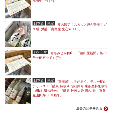
配布中です(^^)
日本酒
限定
夏の限定！スカッと感が最高！ガ
ス感+濃醇『房島屋 兎心WHITE』
お知らせ
青もみじが目印！「藤田屋新聞」第78
号を配布中です(^^)
日本酒
限定
“最高峰” に手が届く、年に一度の
チャンス！『醴泉 特栽米 撥ね搾り 東条産特別栽培
山田錦 28％精米』『醴泉 純米大吟 撥ね搾り 東条
産山田錦 35％精米』
過去の記事を見る