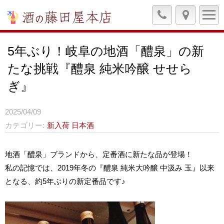
5年ぶり！岐阜の地酒「醴泉」の新
たな挑戦『醴泉 純米吟醸 せせら
ぎ』
2025/04/09
カテゴリー
新入荷
日本酒
地酒「醴泉」ブランドから、定番酒に新たな品が登場！
私の記憶では、2019年冬の『醴泉 純米大吟醸 中汲み 玉』以来
となる、約5年ぶりの新定番品です♪