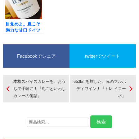
サン・スフル・ア
リア・サバテ・
ジュテ』
イ・コカ・ブルッ
ト・ナトゥレ
2011』
目覚めよ。夏こそ
魅力な甘口ドイツ
ワインに、店長の
想いが爆発！
Facebookでシェア
twitterでツイート
本格スパイスカレーを、おう
663kmを旅した、赤のフルボ
ちで手軽に！『丸ごといわし
ディワイン！『トレ イコー
カレーの缶詰』
ネ』