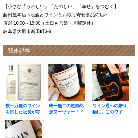
【小さな「うれしい」「たのしい」「幸せ」をつむぐ】
藤田屋本店 <地酒とワインとお取り寄せ食品の店>
店舗 10:00～19:00（土日も営業・月曜定休）
岐阜県大垣市新田町3-8
関連記事
数十万種のワイン
唯一無二の超自然
ワイン通への贈り
を試した社長が毎
派ヌーヴォー『ド
物に、このワイ
日飲む、いわくつ
メーヌ・シャサー
ン！コルピナット
きワイン！
ニュ・ボージョ
のパラヘ・カリフ
レ・ヴィラージ
ィカード『カバ・
ュ・ヌーヴォー・
レセルバ・ファミ