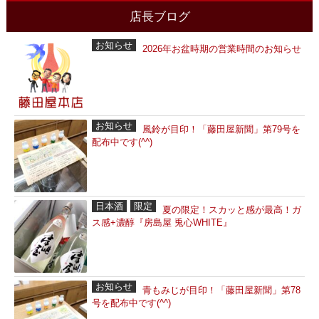
店長ブログ
お知らせ
2026年お盆時期の営業時間のお知らせ
お知らせ
風鈴が目印！「藤田屋新聞」第79号を
配布中です(^^)
日本酒
限定
夏の限定！スカッと感が最高！ガ
ス感+濃醇『房島屋 兎心WHITE』
お知らせ
青もみじが目印！「藤田屋新聞」第78
号を配布中です(^^)