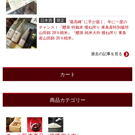
日本酒
限定
“最高峰” に手が届く、年に一度の
チャンス！『醴泉 特栽米 撥ね搾り 東条産特別栽培
山田錦 28％精米』『醴泉 純米大吟 撥ね搾り 東条
産山田錦 35％精米』
過去の記事を見る
カート
商品カテゴリー