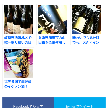
岐阜県西濃地区で
兵庫県加東市の山
味わいでも見た目
唯一取り扱いの日
田錦を全量使用し
でも、大きくイン
本酒特約銘柄！
た純米大吟醸！京
パクトを残す贈り
『澤屋まつもと 守
都府伏見区・松本
物に！『澤屋まつ
破離』が入荷しま
酒造の銘酒『澤屋
もと 守破離 720ml
した！
まつもと 守破離 山
ギフトセット 山田
田錦』！
錦＆雄町』！
世界各国で高評価
のイケメン酒！
『蓬莱 純米大吟醸
色おとこ』
Facebookでシェア
twitterでツイート