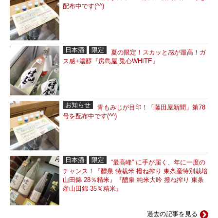
配布中です(^^)
日本酒
限定
夏の限定！スカッと感が最高！ガ
ス感+濃醇『房島屋 兎心WHITE』
お知らせ
青もみじが目印！「藤田屋新聞」第78
号を配布中です(^^)
日本酒
限定
“最高峰” に手が届く、年に一度の
チャンス！『醴泉 特栽米 撥ね搾り 東条産特別栽培
山田錦 28％精米』『醴泉 純米大吟 撥ね搾り 東条
産山田錦 35％精米』
過去の記事を見る