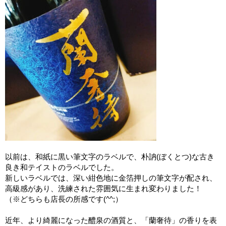
以前は、和紙に黒い筆文字のラベルで、朴訥(ぼくとつ)な古き
良き和テイストのラベルでした。
新しいラベルでは、深い紺色地に金箔押しの筆文字が配され、
高級感があり、洗練された雰囲気に生まれ変わりました！
（※どちらも店長の所感です(^^;）
近年、より綺麗になった醴泉の酒質と、「蘭奢待」の香りを表