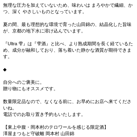
無理な圧力を加えていないため、味わいは まろやかで繊細、か
つ、深く やさしいものとなっています。
夏の間、最も理想的な環境で育った山田錦の、結晶化した旨味
が、京都の地下水に溶け込んでいます。
『Ultra 雫』は『雫酒』と比べ、より熟成期間を長く経ているた
め、成分が融和しており、落ち着いた静かな酒質が期待できま
す。
◆
自分へのご褒美に。
贈り物にもオススメです。
数量限定品なので、なくなる前に、お早めにお店へ来てくださ
いね。
電話でのお取り置き予約もいたします。
【東上中腹・岡本村のテロワールを感じる限定酒】
澤屋まつもと守破離 岡本村 山田錦