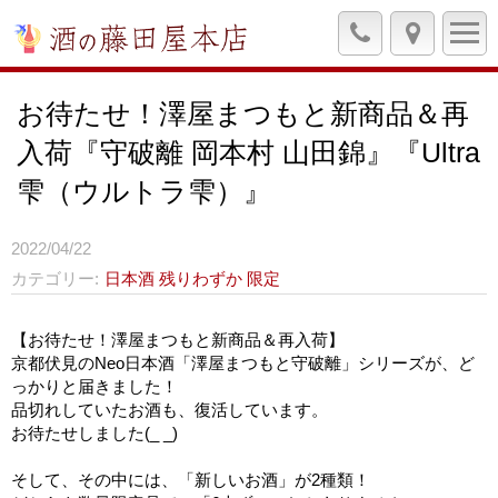
お待たせ！澤屋まつもと新商品＆再
入荷『守破離 岡本村 山田錦』『Ultra
雫（ウルトラ雫）』
2022/04/22
カテゴリー
日本酒
残りわずか
限定
【お待たせ！澤屋まつもと新商品＆再入荷】
京都伏見のNeo日本酒「澤屋まつもと守破離」シリーズが、ど
っかりと届きました！
品切れしていたお酒も、復活しています。
お待たせしました(_ _)
そして、その中には、「新しいお酒」が2種類！