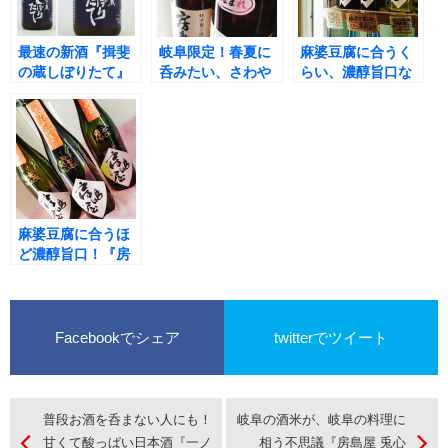
最速の新酒『揖斐
岐阜限定！春夏に
麻婆豆腐に合うく
の蔵しぼりたて』
呑みたい、さわや
らい、濃醇旨口な
入荷！さらに熟成
かな濃醇酒
日本酒！『房島屋
品も！
兎心BLACK 吟吹
雪』
麻婆豆腐に合うほ
ど濃醇旨口！『房
島屋 兎心BLACK
吟吹雪』
Facebookでシェア
twitterでツイート
普段お酒を呑まない人にも！
岐阜の酒米が、岐阜の料理に
甘くて酸っぱい日本酒『一ノ
相う不思議『房島屋 兎心