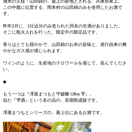
酒米の王様・山田錦の、最上の産地とされる、兵庫県東上。
この中腹に位置する、岡本村の山田錦のみを使用したお酒で
す。
昨年2月に、1仕込分のみ造られた同名の生酒がありました。
そこに瓶火入れを行った、限定中の限定品です。
香りはとても穏やかで、山田錦のお米の旨味と、発行由来の爽
やかなガス感が感じられます。
ワインのように、生産地のテロワールを感じて、呑んでくださ
い。
◆
もう一つは『澤屋まつもと守破離 Ultra 雫』。
似た『雫酒』という名の品の、長期熟成版です。
澤屋まつもとシリーズの、最上位にあるお酒です。