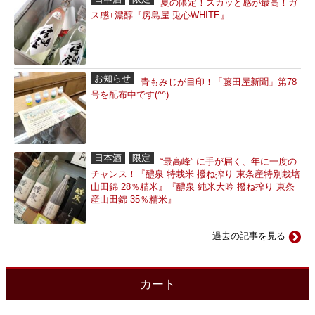
夏の限定！スカッと感が最高！ガ
ス感+濃醇『房島屋 兎心WHITE』
お知らせ
青もみじが目印！「藤田屋新聞」第78
号を配布中です(^^)
日本酒
限定
“最高峰” に手が届く、年に一度の
チャンス！『醴泉 特栽米 撥ね搾り 東条産特別栽培
山田錦 28％精米』『醴泉 純米大吟 撥ね搾り 東条
産山田錦 35％精米』
過去の記事を見る
カート