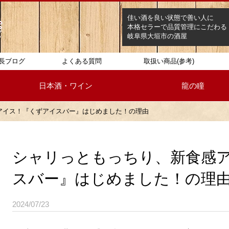
佳い酒を良い状態で善い人に
本格セラーで品質管理にこだわる
岐阜県大垣市の酒屋
長ブログ
よくある質問
取扱い商品(参考)
日本酒・ワイン
龍の瞳
アイス！『くずアイスバー』はじめました！の理由
シャリっともっちり、新食感
スバー』はじめました！の理
2024/07/23