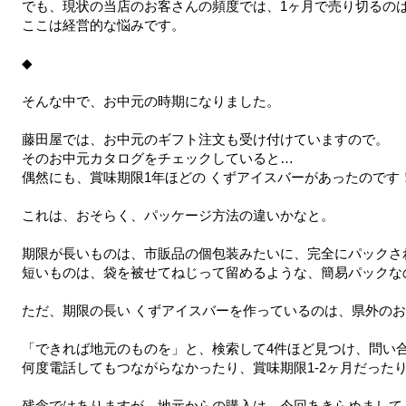
でも、現状の当店のお客さんの頻度では、1ヶ月で売り切るの
ここは経営的な悩みです。
◆
そんな中で、お中元の時期になりました。
藤田屋では、お中元のギフト注文も受け付けていますので。
そのお中元カタログをチェックしていると…
偶然にも、賞味期限1年ほどの くずアイスバーがあったのです
これは、おそらく、パッケージ方法の違いかなと。
期限が長いものは、市販品の個包装みたいに、完全にパックさ
短いものは、袋を被せてねじって留めるような、簡易パックな
ただ、期限の長い くずアイスバーを作っているのは、県外の
「できれば地元のものを」と、検索して4件ほど見つけ、問い
何度電話してもつながらなかったり、賞味期限1-2ヶ月だった
残念ではありますが、地元からの購入は、今回あきらめまして