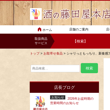
店舗のご案内
店
ホーム
取扱商品
【検索】
サービス
トップ
>
お取寄せ食品
> シャリっともっちり、新食感
店長ブログ
お知らせ
2026年お盆時期の
営業時間のお知らせ