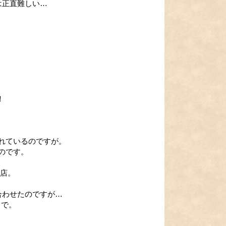
は正直難しい…
！
れているのですが。
のです。
お店。
合わせたのですが…
りで。
。