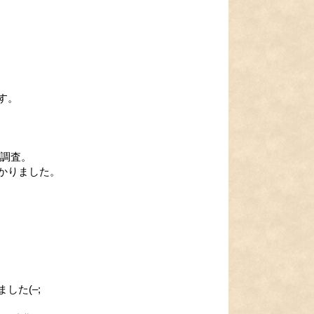
す。
日調査。
かりました。
した(–;