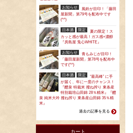
お知らせ
風鈴が目印！「藤田
屋新聞」第79号を配布中です
(^^)
日本酒
限定
夏の限定！ス
カッと感が最高！ガス感+濃醇
『房島屋 兎心WHITE』
お知らせ
青もみじが目印！
「藤田屋新聞」第78号を配布中
です(^^)
日本酒
限定
“最高峰” に手
が届く、年に一度のチャンス！
『醴泉 特栽米 撥ね搾り 東条産
特別栽培山田錦 28％精米』『醴
泉 純米大吟 撥ね搾り 東条産山田錦 35％精
米』
過去の記事を見る
カート