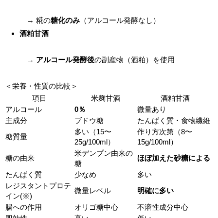
→ 糀の
糖化のみ
（アルコール発酵なし）
酒粕甘酒
→
アルコール発酵後
の副産物（酒粕）を使用
＜栄養・性質の比較＞
項目
米麹甘酒
酒粕甘酒
アルコール
0％
微量あり
主成分
ブドウ糖
たんぱく質・食物繊維
多い（15〜
作り方次第（8〜
糖質量
25g/100ml）
15g/100ml）
米デンプン由来の
糖の由来
ほぼ加えた砂糖による
糖
たんぱく質
少なめ
多い
レジスタントプロテ
微量レベル
明確に多い
イン(※)
腸への作用
オリゴ糖中心
不溶性成分中心