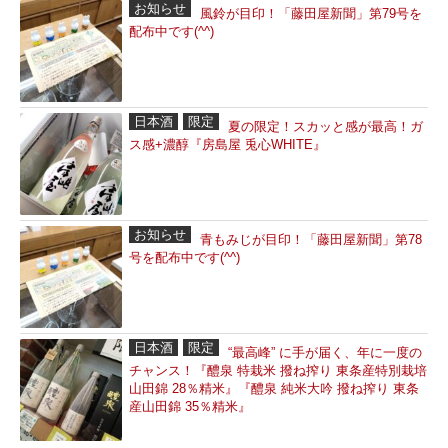
お知らせ
風鈴が目印！「藤田屋新聞」第79号を
配布中です(^^)
日本酒
限定
夏の限定！スカッと感が最高！ガ
ス感+濃醇『房島屋 兎心WHITE』
お知らせ
青もみじが目印！「藤田屋新聞」第78
号を配布中です(^^)
日本酒
限定
“最高峰” に手が届く、年に一度の
チャンス！『醴泉 特栽米 撥ね搾り 東条産特別栽培
山田錦 28％精米』『醴泉 純米大吟 撥ね搾り 東条
産山田錦 35％精米』