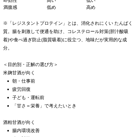
即効性
高い
低い
満腹感
低め
高め
※「レジスタントプロテイン」とは、消化されにくい たんぱく
質。腸を刺激して便通を助け、コレステロール対策(胆汁酸吸
着)や食べ過ぎ防止(脂質吸着)に役立つ、地味だが実用的な成
分。
＜目的別・正解の選び方＞
米麹甘酒が向く
朝・仕事前
疲労回復
子ども・運転前
「甘さ＝栄養」で考えたいとき
酒粕甘酒が向く
腸内環境改善