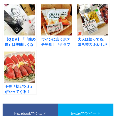
【Q＆A】「『龍の
ワインに合うポテ
大人は知ってる、
瞳』は美味しくな
チ発見！『クラフ
ほろ苦の おいしさ
い」と聞きまし
トカルビー 燻製チ
を『二度揚げ塩ぎ
た。本当にそんな
ーズ風味』
んなん』
お米なんですか？
予告『初ガツオ』
がやってくる！
Facebookでシェア
twitterでツイート