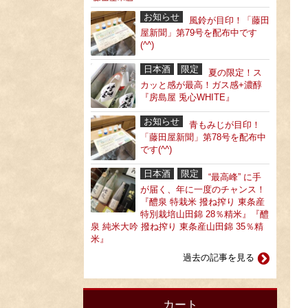
お知らせ
風鈴が目印！「藤田
屋新聞」第79号を配布中です
(^^)
日本酒
限定
夏の限定！ス
カッと感が最高！ガス感+濃醇
『房島屋 兎心WHITE』
お知らせ
青もみじが目印！
「藤田屋新聞」第78号を配布中
です(^^)
日本酒
限定
“最高峰” に手
が届く、年に一度のチャンス！
『醴泉 特栽米 撥ね搾り 東条産
特別栽培山田錦 28％精米』『醴
泉 純米大吟 撥ね搾り 東条産山田錦 35％精
米』
過去の記事を見る
カート