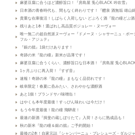
麻婆豆腐に合うほど濃醇旨口！『房島屋 兎心BLACK 吟吹雪』
日本酒の青春時代も、間もなく終わりです！『醴泉 酒無垢 雄山
貴重な在庫復活！しばらく入荷しない どぶろく酒『龍の瞳どぶ酒
残りあと1本！選ばれし高品質ボジョレー・ヌーヴォー
唯一無二の超自然派ヌーヴォー『ドメーヌ・シャサーニュ・ボー
フル・アジュテ』
『銀の朏』1袋だけあります！
奇跡の米『龍の瞳』新米が品薄です！
麻婆豆腐に合うくらい、濃醇旨口な日本酒！『房島屋 兎心BLACK
1ヶ月ぶりに再入荷！『すず音』
速報！奇跡の米『龍の瞳』まもなく品切れです！
岐阜限定！春夏に呑みたい、さわやかな濃醇酒
あと1個！ブランドサバ味噌缶！
はやくも本年度最後！すっぴん味わいは今だけ！
もう今年度最後！龍の瞳 飛騨産！
最速の新酒『揖斐の蔵しぼりたて』入荷！さらに熟成品も！
秋の新米『龍の瞳＆銀の朏』ご予約開始！
最後の2本！自家元詰『シャンパーニュ・プレシューズ・ダルジャン