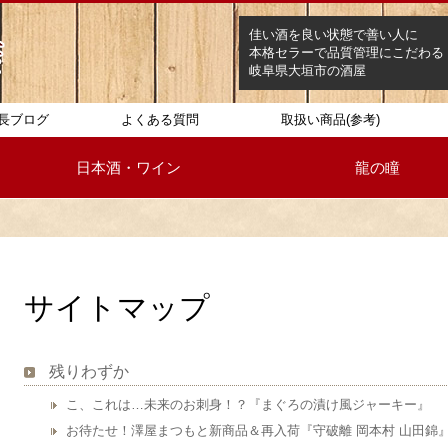
佳い酒を良い状態で善い人に
本格セラーで品質管理にこだわる
岐阜県大垣市の酒屋
長ブログ
よくある質問
取扱い商品(参考)
日本酒・ワイン
龍の瞳
サイトマップ
残りわずか
こ、これは…未来のお刺身！？『まぐろの漬け風ジャーキー』
お待たせ！澤屋まつもと新商品＆再入荷『守破離 岡本村 山田錦』『