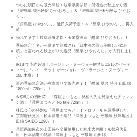
ついに明日から販売開始！岐阜県揖斐郡・所酒造の秋上がり酒
『房島屋 純米吟醸 ひやおろし』＆『房島屋 純米6号酵母 ひやお
ろし』！
『房島屋 ひやおろし』近日入荷予定！＆『醴泉 ひやおろし』再入
荷！
売れてます！岐阜県養老郡・玉泉堂酒造『醴泉 ひやおろし』！
季節限定！冬から夏まで熟成され「日本酒の最も美味しい飲み
頃」と言われる秋上がりの逸品『醴泉 ひやおろし』が入荷しまし
た！
9/1まで予約必須！ボージョレ・ヌーヴォー解禁日11/16のパーテ
ィーに『ルイ・テット ボージョレ・ヴィラージュ・ヌーヴォー
15L 木樽』！
夏の季節限定酒が在庫限りで販売終了！『醴泉 夏吟 特吟 山田錦
1800ml・720ml』！
今季8月の初出荷、「澤屋まつもと」銘柄の先を見据えたチャレン
ジ酒！『澤屋まつもと No title 720ml』！
杜氏会心の特別な「澤屋まつもと」！テロワールを最重視した、
京都府伏見区・松本酒造の逸品『澤屋まつもと 守破離 秋津地区山
田錦 SAIDO 1290』！
兵庫県加東市の山田錦を全量使用した純米大吟醸！京都府伏見
区・松本酒造の銘酒『澤屋まつもと 守破離 山田錦』！