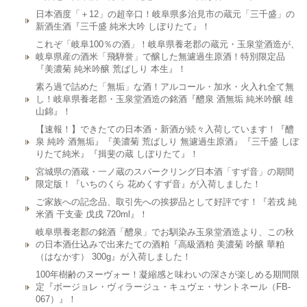
日本酒度「＋12」の超辛口！岐阜県多治見市の蔵元「三千盛」の
新酒生酒『三千盛 純米大吟 しぼりたて』！
これぞ「岐阜100％の酒」！岐阜県養老郡の蔵元・玉泉堂酒造が、
岐阜県産の酒米「飛騨誉」で醸した無濾過生原酒！特別限定品
『美濃菊 純米吟醸 荒ばしり 本生』！
素ろ過で詰めた「無垢」な酒！アルコール・加水・火入れ全て無
し！岐阜県養老郡・玉泉堂酒造の銘酒『醴泉 酒無垢 純米吟醸 雄
山錦』！
【速報！】できたての日本酒・新酒が続々入荷しています！『醴
泉 純吟 酒無垢』『美濃菊 荒ばしり 無濾過生原酒』『三千盛 しぼ
りたて純米』『揖斐の蔵 しぼりたて』！
宮城県の酒蔵・一ノ蔵のスパークリング日本酒「すず音」の期間
限定版！『いちのくら 花めくすず音』が入荷しました！
ご家族への記念品、取引先への挨拶品として好評です！『若戎 純
米酒 干支壷 戊戌 720ml』！
岐阜県養老郡の銘酒「醴泉」でお馴染み玉泉堂酒造より、この秋
の日本酒仕込みで出来たての酒粕『高級酒粕 美濃菊 吟醸 華粕
（はなかす） 300g』が入荷しました！
100年樹齢のヌーヴォー！凝縮感と味わいの深さが楽しめる期間限
定『ボージョレ・ヴィラージュ・キュヴェ・サントネール（FB-
067）』！