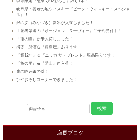
季節限定『醴泉 ひやおろし』残り1本！
岐阜県・養老の地ウィスキー『ピーク・ウィスキー・スペシャ
ル』！
銀の朏（みかづき）新米が入荷しました！
生産者厳選の『ボージョレ・ヌーヴォー』ご予約受付中！
『龍の瞳』新米入荷しました！
揖斐・所酒造『房島屋』あります！
『響12年』＆『ニッカ ザ・ブレンド』現品限りです！
『亀の尾』＆『愛山』再入荷！
龍の瞳＆銀の朏！
ひやおろしコーナーできました！
店長ブログ