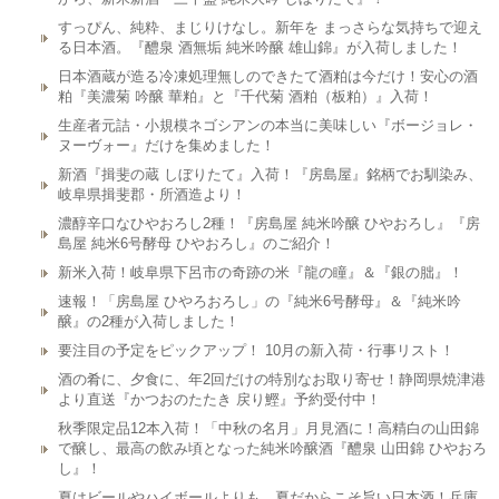
すっぴん、純粋、まじりけなし。新年を まっさらな気持ちで迎え
る日本酒。『醴泉 酒無垢 純米吟醸 雄山錦』が入荷しました！
日本酒蔵が造る冷凍処理無しのできたて酒粕は今だけ！安心の酒
粕『美濃菊 吟醸 華粕』と『千代菊 酒粕（板粕）』入荷！
生産者元詰・小規模ネゴシアンの本当に美味しい『ボージョレ・
ヌーヴォー』だけを集めました！
新酒『揖斐の蔵 しぼりたて』入荷！『房島屋』銘柄でお馴染み、
岐阜県揖斐郡・所酒造より！
濃醇辛口なひやおろし2種！『房島屋 純米吟醸 ひやおろし』『房
島屋 純米6号酵母 ひやおろし』のご紹介！
新米入荷！岐阜県下呂市の奇跡の米『龍の瞳』＆『銀の朏』！
速報！「房島屋 ひやろおろし」の『純米6号酵母』＆『純米吟
醸』の2種が入荷しました！
要注目の予定をピックアップ！ 10月の新入荷・行事リスト！
酒の肴に、夕食に、年2回だけの特別なお取り寄せ！静岡県焼津港
より直送『かつおのたたき 戻り鰹』予約受付中！
秋季限定品12本入荷！「中秋の名月」月見酒に！高精白の山田錦
で醸し、最高の飲み頃となった純米吟醸酒『醴泉 山田錦 ひやおろ
し』！
夏はビールやハイボールよりも、夏だからこそ旨い日本酒！兵庫