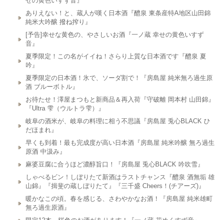
せの黄色いすず音』
ありえない！と、蔵人が嘆く日本酒『醴泉 東条産特A地区山田錦
純米大吟醸 撥ね搾り』
[予告]幸せな黄色の、やさしいお酒『一ノ蔵 幸せの黄色いすず
音』
夏季限定！この名がイイね！さらり上質な日本酒です『醴泉 夏
吟』
夏季限定の日本酒！氷で、ソーダ割で！『房島屋 純米無ろ過生原
酒 ブルーボトル』
お待たせ！澤屋まつもと新商品＆再入荷『守破離 岡本村 山田錦』
『Ultra 雫（ウルトラ雫）』
岐阜の酒米が、岐阜の料理に相う不思議『房島屋 兎心BLACK ひ
だほまれ』
早くも到着！最も完成度が高い日本酒『房島屋 純米吟醸 無ろ過生
原酒 中汲み』
麻婆豆腐に合うほど濃醇旨口！『房島屋 兎心BLACK 吟吹雪』
しゃべるビン！しぼりたて新酒はラストチャンス『醴泉 酒無垢 雄
山錦』『揖斐の蔵しぼりたて』『三千盛 Cheers！(チアーズ)』
暖かなこの頃。春を感じる、さわやかなお酒！『房島屋 純米雄町
無ろ過生原酒』