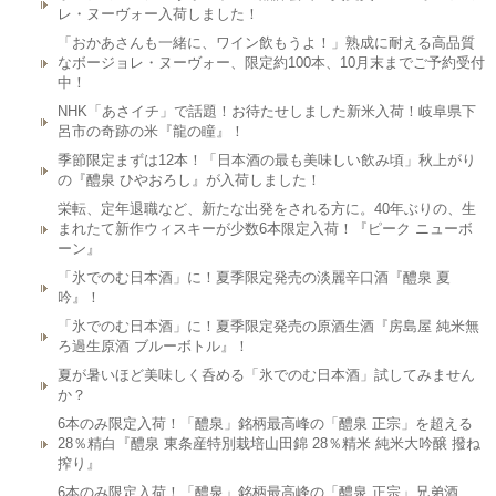
レ・ヌーヴォー入荷しました！
「おかあさんも一緒に、ワイン飲もうよ！」熟成に耐える高品質
なボージョレ・ヌーヴォー、限定約100本、10月末までご予約受付
中！
NHK「あさイチ」で話題！お待たせしました新米入荷！岐阜県下
呂市の奇跡の米『龍の瞳』！
季節限定まずは12本！「日本酒の最も美味しい飲み頃」秋上がり
の『醴泉 ひやおろし』が入荷しました！
栄転、定年退職など、新たな出発をされる方に。40年ぶりの、生
まれたて新作ウィスキーが少数6本限定入荷！『ピーク ニューボ
ーン』
「氷でのむ日本酒」に！夏季限定発売の淡麗辛口酒『醴泉 夏
吟』！
「氷でのむ日本酒」に！夏季限定発売の原酒生酒『房島屋 純米無
ろ過生原酒 ブルーボトル』！
夏が暑いほど美味しく呑める「氷でのむ日本酒」試してみません
か？
6本のみ限定入荷！「醴泉」銘柄最高峰の「醴泉 正宗」を超える
28％精白『醴泉 東条産特別栽培山田錦 28％精米 純米大吟醸 撥ね
搾り』
6本のみ限定入荷！「醴泉」銘柄最高峰の「醴泉 正宗」兄弟酒