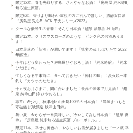
限定12本。春を先取りする、さわやかなお酒！『房島屋 純米雄町
無ろ過生原酒』
限定6本。香りより味わい重視の方に呑んでほしい、濃醇旨口酒
『房島屋 兎心BLACK 干支シリーズ2023』
クールな優等生の青春！そんな日本酒『醴泉 酒無垢 雄山錦』
限定12本。クリスマスローズのような、ピンク色のお酒ありま
す！
日本最速の「新酒」が届いてます！『揖斐の蔵 しぼりたて 2022
年醸造』
今年はどう変わった？房島屋ひやおろし酒！『純米吟醸』『純米
ひだほまれ』
忙しくなる年末前に、食べておきたい「節目の味」！炭火焼一本
釣り『カツオのたたき』
十五夜お月さまに、間に合いました！最高の酒米で月見酒！『醴
泉 純吟山田錦 ひやおろし』
非常に希少な、秋津地区山田錦100％の日本酒！『澤屋まつもと
守破離 試験醸造 秋津山田錦』
暑い夏、今からが一番美味しい、冷やして呑む日本酒！『醴泉 夏
吟』『房島屋 純米無ろ過生原酒 ブルーボトル』』
限定11本。幸せな黄色の、やさしいお酒が届きました『一ノ蔵 幸