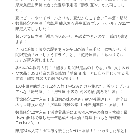
県東条産山田錦で造った夏季限定酒『醴泉 夏吟』が入荷しまし
た！
夏はビールやハイボールよりも、夏だからこそ旨い日本酒！期間
数量限定の生酒『房島屋 純米無ろ過生原酒 ブルーボトル』が12本
限定入荷しました！
超レアな日本酒『醴泉 撥ね絞り』を試飲できたので、感想を書き
ます！
さらに追加！岐阜の歴史ある超辛口の酒「三千盛」銘柄より、期
間限定酒『れいじょうドライ』と、『超特原酒』『あぺりてぃ
ふ』が新入荷しました！
各6本のみ限定入荷！「醴泉」期間限定品の中でも、特に入手困難
な逸品！35％精白の最高峰酒「醴泉 正宗」と出自を同じくする兄
弟酒『醴泉 純米大吟醸 撥ね搾り』！
180本限定醸造より12本入荷！中汲みだけを集めた、希少でプレミ
アムな「房島屋」！『房島屋 中汲み 純米吟醸 無ろ過生酒』！
季節限定12本入荷！山田錦の味の深みと酸が強調された、超辛口
のキレ味強い逸品『房島屋 純米吟醸 山田錦 超辛口 生原酒』！
数量限定12本入荷！減農薬栽培による酒米本来の育成へ挑戦！最
上級山田錦で醸した一年熟成の日本酒『澤屋まつもと 守破離
Furuke 48』！
限定24本入荷！ガス感を残したNEO日本酒！シッカリした酸と甘