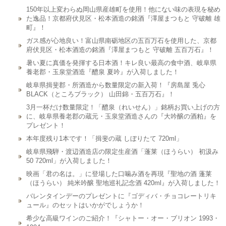
150年以上変わらぬ岡山県産雄町を使用！他にない味の表現を秘め
た逸品！京都府伏見区・松本酒造の銘酒『澤屋まつもと 守破離 雄
町』！
ガス感が心地良い！富山県南砺地区の五百万石を使用した、京都
府伏見区・松本酒造の銘酒『澤屋まつもと 守破離 五百万石』！
暑い夏に真価を発揮する日本酒！キレ良い最高の食中酒、岐阜県
養老郡・玉泉堂酒造『醴泉 夏吟』が入荷しました！
岐阜県揖斐郡・所酒造から数量限定の新入荷！『房島屋 兎心
BLACK（ところブラック） 山田錦・五百万石』！
3月一杯だけ数量限定！「醴泉（れいせん）」銘柄お買い上げの方
に、岐阜県養老郡の蔵元・玉泉堂酒造さんの『大吟醸の酒粕』を
プレゼント！
本年度残り1本です！「揖斐の蔵 しぼりたて 720ml」
岐阜県飛騨・渡辺酒造店の限定生産酒「蓬莱（ほうらい） 初汲み
50 720ml」が入荷しました！
映画「君の名は。」に登場した口噛み酒を再現『聖地の酒 蓬莱
（ほうらい） 純米吟醸 聖地巡礼記念酒 420ml』が入荷しました！
バレンタインデーのプレゼントに『ゴディバ・チョコレートリキ
ュール』のセットはいかがでしょうか！
希少な高級ワインのご紹介！『シャトー・オー・ブリオン 1993・