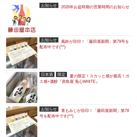
お知らせ
2026年お盆時期の営業時間のお知らせ
お知らせ
風鈴が目印！「藤田屋新聞」第79号を
配布中です(^^)
日本酒
限定
夏の限定！スカッと感が最高！ガ
ス感+濃醇『房島屋 兎心WHITE』
お知らせ
青もみじが目印！「藤田屋新聞」第78
号を配布中です(^^)