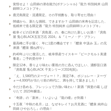
覚悟せよ！ 山田錦の潜在能力(ポテンシャル)『龍力 特別純米 山田
錦88コメコトブキ』
鹿児島限定・流通限定。その芋焼酎を、取り寄せた理由！
88歳から、新たな挑戦、できますか？ 山田錦の米寿を記念した、
低精米で造る限定酒『龍力 特別純米 山田錦88コメコトブキ』
岐阜イビの日本酒「房島屋」の、春に向けた新しいお酒！『房島
屋 兎心BLACK五百万石 2024』＆『ミーノ・デ・ブラン』
最高峰に手が届く、年に1度の機会です！『醴泉 中汲み 玉』の兄
弟酒『醴泉 撥ね搾り』
約40年ぶりに復活した、岐阜県産ウイスキー『ピークモルト美濃
養老』ご予約受付中！
限定12本。香りより味わい重視の方に呑んでほしい、濃醇旨口酒
『房島屋 兎心BLACK 干支シリーズ2024(辰)』
「え、1,580円のヌーヴォー！？」限定7本。ボジョレー・ヌーヴ
ォー4,000円が当たり前の時代に、満を持して届きました！
今だけ呑める、フレッシュで力強い味わい！新酒『揖斐の蔵 しぼ
りたて 2023年醸造』
「奇跡」の「新米」！いよいよ『龍の瞳』が到着！
十五夜「中秋の名月」は、なぜキレイ？お月見酒に『醴泉 純吟山
田錦 ひやおろし』の理由！