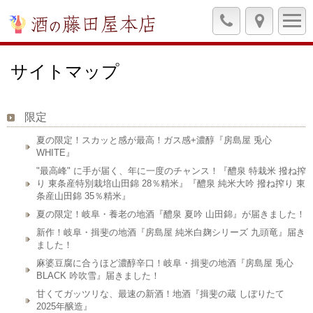
サイトマップ
限定
夏の限定！スカッと感が最高！ガス感+濃醇『房島屋 兎心
WHITE』
"最高峰" に手が届く、年に一度のチャンス！『醴泉 特栽米 撥ね搾
り 東条産特別栽培山田錦 28％精米』『醴泉 純米大吟 撥ね搾り 東
条産山田錦 35％精米』
夏の限定！岐阜・養老の地酒『醴泉 夏吟 山田錦』が届きました！
新作！岐阜・揖斐の地酒『房島屋 純米白麹シリーズ 九頭竜』届き
ました！
麻婆豆腐に合うほど濃醇辛口！岐阜・揖斐の地酒『房島屋 兎心
BLACK 吟吹雪』届きました！
甘くてガッツリな、最速の新酒！地酒『揖斐の蔵 しぼりたて
2025年醸造』