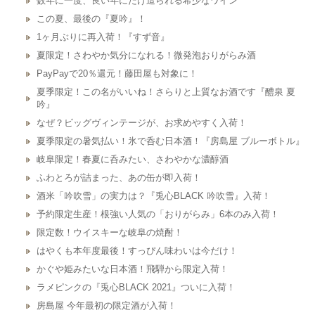
数年に一度、良い年にだけ造られる希少なワイン
この夏、最後の『夏吟』！
1ヶ月ぶりに再入荷！『すず音』
夏限定！さわやか気分になれる！微発泡おりがらみ酒
PayPayで20％還元！藤田屋も対象に！
夏季限定！この名がいいね！さらりと上質なお酒です『醴泉 夏
吟』
なぜ？ビッグヴィンテージが、お求めやすく入荷！
夏季限定の暑気払い！氷で呑む日本酒！『房島屋 ブルーボトル』
岐阜限定！春夏に呑みたい、さわやかな濃醇酒
ふわとろが詰まった、あの缶が即入荷！
酒米「吟吹雪」の実力は？『兎心BLACK 吟吹雪』入荷！
予約限定生産！根強い人気の「おりがらみ」6本のみ入荷！
限定数！ウイスキーな岐阜の焼酎！
はやくも本年度最後！すっぴん味わいは今だけ！
かぐや姫みたいな日本酒！飛騨から限定入荷！
ラメピンクの『兎心BLACK 2021』ついに入荷！
房島屋 今年最初の限定酒が入荷！