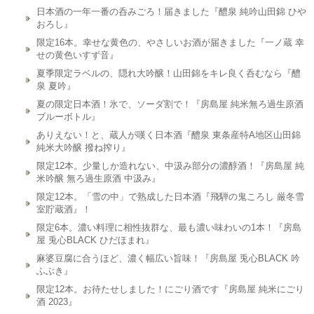
日本酒の一年一番の呑みごろ！届きました『醴泉 純吟山田錦 ひや
おろし』
限定16本。幸せな黄色の、やさしいお酒が届きました『一ノ蔵 幸
せの黄色いすず音』
夏季限定ラベルの、隠れ大吟醸！山田錦をキレ良く呑むなら『醴
泉 夏吟』
夏の限定日本酒！氷で、ソーダ割で！『房島屋 純米無ろ過生原酒
ブルーボトル』
ありえない！と、蔵人が嘆く日本酒『醴泉 東条産特A地区山田錦
純米大吟醸 撥ね搾り』
限定12本。少量しか造れない、中汲み部分の濃醇酒！『房島屋 純
米吟醸 無ろ過生原酒 中汲み』
限定12本。「雪の中」で熟成した日本酒『飛騨の鬼ころし 厳冬雪
室貯蔵酒』！
限定6本。濃い料理に相性抜群な、最も濃い味わいの1本！『房島
屋 兎心BLACK ひだほまれ』
麻婆豆腐に合うほど、濃く幅広い旨味！『房島屋 兎心BLACK 吟
ふぶき』
限定12本。お待たせしました！にごり酒です『房島屋 純米にごり
酒 2023』