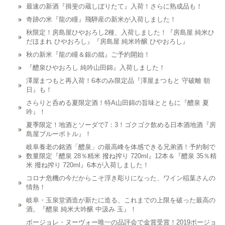
最速の新酒『揖斐の蔵しぼりたて』入荷！さらに熟成品も！
奇跡の米『龍の瞳』飛騨産の新米が入荷しました！
秋限定！房島屋ひやおろし2種、入荷しました！『房島屋 純米ひ
だほまれ ひやおろし』『房島屋 純米吟醸 ひやおろし』
秋の新米『龍の瞳＆銀の朏』ご予約開始！
『醴泉ひやおろし 純吟山田錦』入荷しました！
澤屋まつもと再入荷！6本のみ限定品『澤屋まつもと 守破離 朝
日』も！
さらりと呑める夏限定酒！特A山田錦の旨味とともに『醴泉 夏
吟』！
夏季限定！地酒とソーダで7：3！ゴクゴク飲める日本酒地酒『房
島屋ブルーボトル』！
岐阜養老の銘酒「醴泉」の最高峰を体感できる兄弟酒！予約制で
数量限定『醴泉 28％精米 撥ね搾り 720ml』12本＆『醴泉 35％精
米 撥ね搾り 720ml』6本が入荷しました！
コロナ危機の今だからこそ浮き彫りになった、ワイン稲葉さんの
情熱！
岐阜・玉泉堂酒造が新たに造る、これまでの上限を破った最高の
酒。『醴泉 純米大吟醸 中汲み 玉』！
ボージョレ・ヌーヴォー唯一の品評会で金賞受賞！2019ボージョ