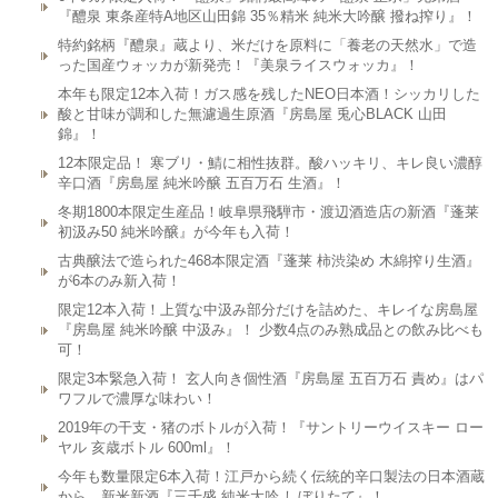
『醴泉 東条産特A地区山田錦 35％精米 純米大吟醸 撥ね搾り』！
特約銘柄『醴泉』蔵より、米だけを原料に「養老の天然水」で造
った国産ウォッカが新発売！『美泉ライスウォッカ』！
本年も限定12本入荷！ガス感を残したNEO日本酒！シッカリした
酸と甘味が調和した無濾過生原酒『房島屋 兎心BLACK 山田
錦』！
12本限定品！ 寒ブリ・鯖に相性抜群。酸ハッキリ、キレ良い濃醇
辛口酒『房島屋 純米吟醸 五百万石 生酒』！
冬期1800本限定生産品！岐阜県飛騨市・渡辺酒造店の新酒『蓬莱
初汲み50 純米吟醸』が今年も入荷！
古典醸法で造られた468本限定酒『蓬莱 柿渋染め 木綿搾り生酒』
が6本のみ新入荷！
限定12本入荷！上質な中汲み部分だけを詰めた、キレイな房島屋
『房島屋 純米吟醸 中汲み』！ 少数4点のみ熟成品との飲み比べも
可！
限定3本緊急入荷！ 玄人向き個性酒『房島屋 五百万石 責め』はパ
ワフルで濃厚な味わい！
2019年の干支・猪のボトルが入荷！『サントリーウイスキー ロー
ヤル 亥歳ボトル 600ml』！
今年も数量限定6本入荷！江戸から続く伝統的辛口製法の日本酒蔵
から、新米新酒『三千盛 純米大吟 しぼりたて』！