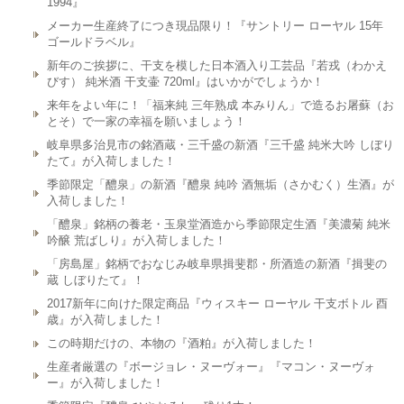
1994』
メーカー生産終了につき現品限り！『サントリー ローヤル 15年
ゴールドラベル』
新年のご挨拶に、干支を模した日本酒入り工芸品『若戎（わかえ
びす） 純米酒 干支壷 720ml』はいかがでしょうか！
来年をよい年に！「福来純 三年熟成 本みりん」で造るお屠蘇（お
とそ）で一家の幸福を願いましょう！
岐阜県多治見市の銘酒蔵・三千盛の新酒『三千盛 純米大吟 しぼり
たて』が入荷しました！
季節限定「醴泉」の新酒『醴泉 純吟 酒無垢（さかむく）生酒』が
入荷しました！
「醴泉」銘柄の養老・玉泉堂酒造から季節限定生酒『美濃菊 純米
吟醸 荒ばしり』が入荷しました！
「房島屋」銘柄でおなじみ岐阜県揖斐郡・所酒造の新酒『揖斐の
蔵 しぼりたて』！
2017新年に向けた限定商品『ウィスキー ローヤル 干支ボトル 酉
歳』が入荷しました！
この時期だけの、本物の『酒粕』が入荷しました！
生産者厳選の『ボージョレ・ヌーヴォー』『マコン・ヌーヴォ
ー』が入荷しました！