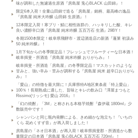
味が調和した無濾過生原酒『房島屋 兎心BLACK 山田錦』！
限定6本入荷！全量山田錦で造る「房島屋」銘柄、最高峰の逸品
『房島屋 純米大吟醸 山田錦 生原酒』！
12本限定入荷！寒ブリ・鯖に相性抜群の、ハッキリした酸、キレ
良い濃醇辛口酒『房島屋 純米吟醸 五百万石 生酒』29BY！
冬期1500本限定！岐阜県飛騨市・渡辺酒造店の新酒『蓬莱 初汲み
50 純米吟醸』！
1月下旬からの冬季限定品！フレッシュでフルーティーな日本酒！
岐阜揖斐・所酒造『房島屋 純米吟醸 おりがらみ』！
岐阜揖斐・所酒造「房島屋」の冬季限定品！マスカットのような
甘みと、強い辛み・苦みが調和する『房島屋 純米 超辛口おりがら
み』！
「愛山」の特徴を最大限に！兵庫県特A地区東条産「特上愛山」
100％！長期熟成に適した、旨味とキレの飲み口『澤屋まつもと
Rissimo(リッシモ) 愛山 2016』！
「幻の焼酎」「3M」と称される本格芋焼酎『森伊蔵 1800ml』少
数販売中です！
シャンパンと同じ瓶内発酵による、きめ細かな泡立ち！『いちの
くら 花めくすず音』が再入荷しました！
房島屋の「ネオ日本酒」が再入荷！岐阜県揖斐郡・所酒造から数
量限定の日本酒『房島屋 兎心BLACK 五百万石 720ml』！