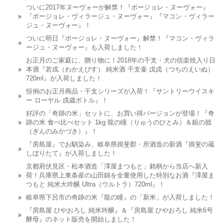
ついに2017年ヌーヴォーが解禁！『ボージョレ・ヌーヴォー』
『ボージョレ・ヴィラージュ・ヌーヴォー』『マコン・ヴィラー
ジュ・ヌーヴォー』！
ついに明日『ボージョレ・ヌーヴォー』解禁！『マコン・ヴィラ
ージュ・ヌーヴォー』も入荷しました！
お正月のご家庭に、贈り物に！2018年の干支・犬の信楽焼入り日
本酒『若戎（わかえびす） 純米酒 干支壷 戊戌（つちのえいぬ）
720ml』が入荷しました！
恒例のお正月商品・干支シリーズが入荷！『サントリーウイスキ
ー ローヤル 戌歳ボトル』！
好評の「奇跡の米」セットに、お買い得バージョンが登場！『奇
跡の米 食べ比べセット 1kg 龍の瞳（りゅうのひとみ）＆銀の朏
（ぎんのみかづき）』！
『房島屋』でお馴染み、岐阜県揖斐郡・所酒造の新酒『揖斐の蔵
しぼりたて』が入荷しました！
京都府伏見区・松本酒造「澤屋まつもと」銘柄から当店へ新入
荷！兵庫県上東条産の山田錦を全量使用した特別なお酒『澤屋ま
つもと 純米大吟醸 Ultra（ウルトラ）720ml』！
岐阜県下呂市の奇跡の米『龍の瞳』の「新米」が入荷しました！
『房島屋 ひやおろし 純米吟醸』＆『房島屋 ひやおろし 純米6号
酵母』のネット販売を開始しました！