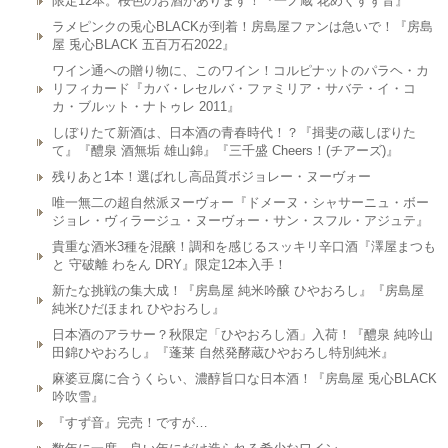
限定12本。桜色のお酒があります！『一ノ蔵 花めくすず音』
ラメピンクの兎心BLACKが到着！房島屋ファンは急いで！『房島
屋 兎心BLACK 五百万石2022』
ワイン通への贈り物に、このワイン！コルピナットのパラヘ・カ
リフィカード『カバ・レセルバ・ファミリア・サバテ・イ・コ
カ・ブルット・ナトゥレ 2011』
しぼりたて新酒は、日本酒の青春時代！？『揖斐の蔵しぼりた
て』『醴泉 酒無垢 雄山錦』『三千盛 Cheers！(チアーズ)』
残りあと1本！選ばれし高品質ボジョレー・ヌーヴォー
唯一無二の超自然派ヌーヴォー『ドメーヌ・シャサーニュ・ボー
ジョレ・ヴィラージュ・ヌーヴォー・サン・スフル・アジュテ』
貴重な酒米3種を混醸！調和を感じるスッキリ辛口酒『澤屋まつも
と 守破離 わをん DRY』限定12本入手！
新たな挑戦の集大成！『房島屋 純米吟醸 ひやおろし』『房島屋
純米ひだほまれ ひやおろし』
日本酒のアラサー？秋限定「ひやおろし酒」入荷！『醴泉 純吟山
田錦ひやおろし』『蓬莱 自然発酵蔵ひやおろし特別純米』
麻婆豆腐に合うくらい、濃醇旨口な日本酒！『房島屋 兎心BLACK
吟吹雪』
『すず音』完売！ですが…