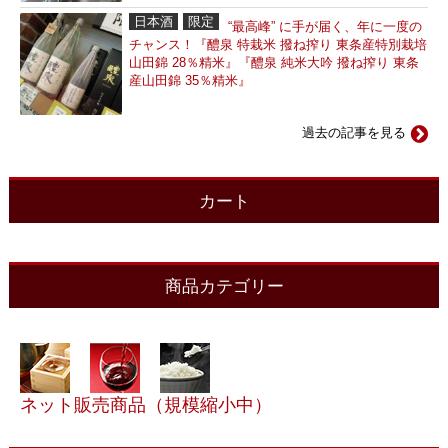
日本酒
限定
“最高峰” に手が届く、年に一度の
チャンス！『醴泉 特栽米 撥ね搾り 東条産特別栽培
山田錦 28％精米』『醴泉 純米大吟 撥ね搾り 東条
産山田錦 35％精米』
過去の記事を見る
カート
商品カテゴリー
ネット販売商品（規模縮小中）